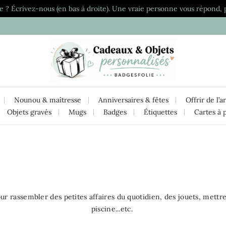
e ? Écrivez-nous (en bas à droite). Une vraie personne vous répond, 
Nounou & maîtresse
Anniversaires & fêtes
Offrir de l’a
Objets gravés
Mugs
Badges
Étiquettes
Cartes à 
our rassembler des petites affaires du quotidien, des jouets, mettre
piscine...etc.