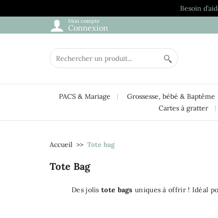
Besoin d’aid
Mon compte
Connexion
PACS & Mariage
Grossesse, bébé & Baptême
Cartes à gratter
Accueil
Tote bag
Tote Bag
Des jolis
tote bags
uniques à offrir ! Idéal p