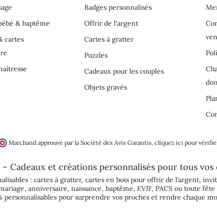
iage
Badges personnalisés
Men
 bébé & baptême
Offrir de l'argent
Con
ven
& cartes
Cartes à gratter
ire
Pol
Puzzles
aîtresse
Cha
Cadeaux pour les couples
do
Objets gravés
Pla
Con
Marchand approuvé par la Société des Avis Garantis,
cliquez ici pour vérifie
 – Cadeaux et créations personnalisés pour tous vos
alisables :
cartes à gratter
,
cartes en bois pour offrir de l’argent
,
invi
mariage
,
anniversaire
,
naissance
,
baptême
,
EVJF
,
PACS
ou toute fête 
 personnalisables pour surprendre vos proches et rendre chaque mo