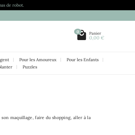
pas de robot.
0
Panier
0,00 €
rgent
Pour les Amoureux
Pour les Enfants
planter
Puzzles
 son maquillage, faire du shopping, aller à la