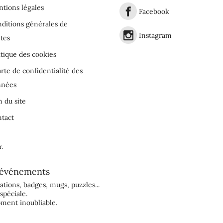
tions légales
Facebook
ditions générales de
Instagram
tes
itique des cookies
rte de confidentialité des
nnées
n du site
tact
r
.
événements
tations
,
badges
,
mugs
,
puzzles
...
spéciale.
ment inoubliable.