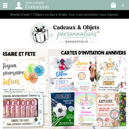
Mon compte
0
Connexion
Besoin d’aide ? Cliquez en bas à droite. Une vraie personne vous répond.
‹
›