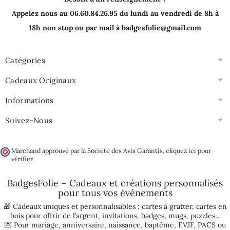
Appelez nous au 06.60.84.26.95 du lundi au vendredi de 8h à
18h non stop ou par mail à badgesfolie@gmail.com
Catégories
Cadeaux Originaux
Informations
Suivez-Nous
Marchand approuvé par la Société des Avis Garantis,
cliquez ici pour
vérifier
.
BadgesFolie – Cadeaux et créations personnalisés
pour tous vos
événements
🎁 Cadeaux uniques et personnalisables :
cartes à gratter
,
cartes en
bois pour offrir de l’argent
,
invitations
,
badges
,
mugs
,
puzzles
...
💌 Pour
mariage
,
anniversaire
,
naissance
,
baptême
,
EVJF
,
PACS
ou