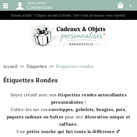
Mon compte
0
Connexion
Besoin d’aide ? Cliquez en bas à droite. Une vraie personne vous répond.
Accueil
Étiquettes
Étiquettes rondes
Étiquettes Rondes
Soyez créatif avec nos
étiquettes rondes autocollantes
personnalisées
!
Collez-les sur vos
enveloppes, gobelets, bougies, pots,
paquets cadeaux ou boîtes
pour une
décoration unique et
raffinée
.
Une
petite touche qui fait toute la différence
💕