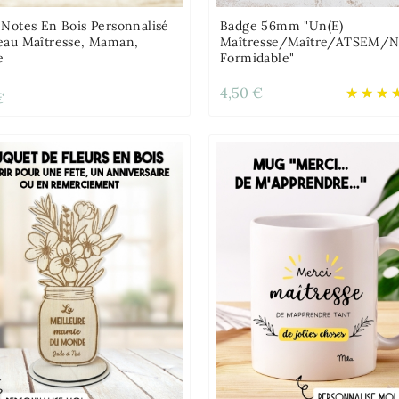
-Notes En Bois Personnalisé
Badge 56mm "Un(e)
eau Maîtresse, Maman,
Maîtresse/Maître/ATSEM/
e
Formidable"
4,50 €
€