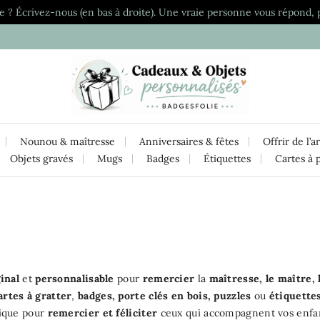
e ? Écrivez-nous (en bas à droite). Une vraie personne vous répond, 
Nounou & maîtresse
Anniversaires & fêtes
Offrir de l’a
Objets gravés
Mugs
Badges
Étiquettes
Cartes à 
ginal
et
personnalisable
pour
remercier
la
maîtresse, le maître,
artes à gratter
,
badges, porte clés en bois, puzzles
ou
étiquette
ique pour
remercier et féliciter
ceux qui accompagnent vos enfant