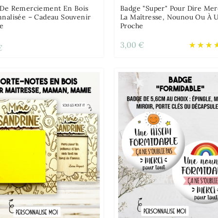
 De Remerciement En Bois
Badge "Super" Pour Dire Mer
nnalisée – Cadeau Souvenir
La Maîtresse, Nounou Ou À 
e
Proche
3,00 €
€