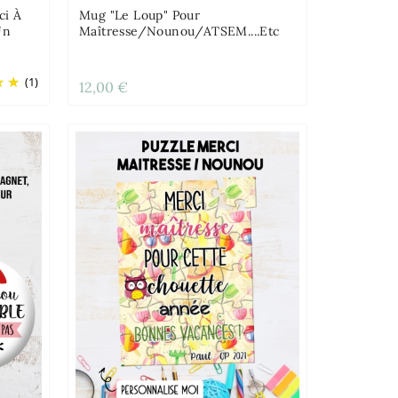
ci À
Mug "Le Loup" Pour
Un
Maîtresse/Nounou/ATSEM....etc
(1)
12,00 €