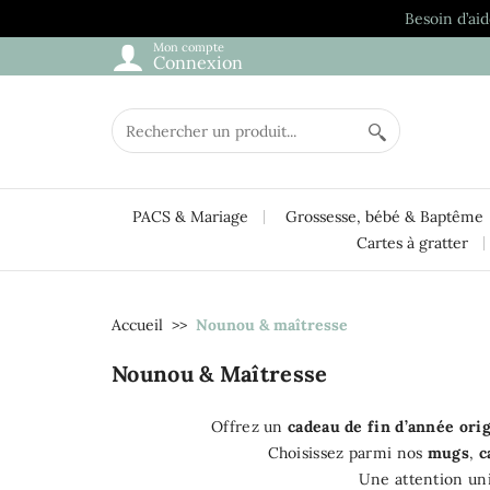
Besoin d’aid
Mon compte
Connexion
PACS & Mariage
Grossesse, bébé & Baptême
Cartes à gratter
Accueil
Nounou & maîtresse
Nounou & Maîtresse
Offrez un
cadeau de fin d’année ori
Choisissez parmi nos
mugs
,
c
Une attention un