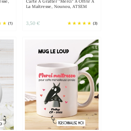
esse,
Carte À Gratter "Merci" À Offrir A
La Maîtresse, Nounou, ATSEM
3,50 €
(1)
(3)