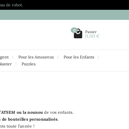
pas de robot.
0
Panier
0,00 €
rgent
Pour les Amoureux
Pour les Enfants
planter
Puzzles
 l’ATSEM ou la nounou
de vos enfants.
s de bouteilles
personnalisés
.
s toute l’année !