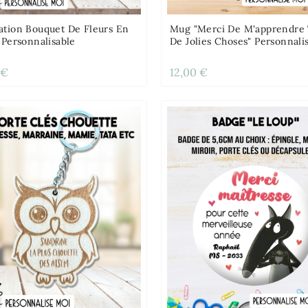
ation Bouquet De Fleurs En
Mug "Merci De M'apprendre
 Personnalisable
De Jolies Choses" Personnali
 €
12,00 €