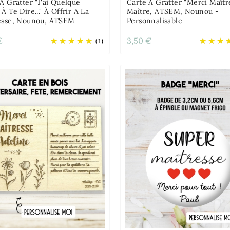
À Gratter "J'ai Quelque
Carte À Gratter "Merci Maîtr
À Te Dire..." À Offrir A La
Maître, ATSEM, Nounou -
esse, Nounou, ATSEM
Personnalisable
€
3,50 €
(1)