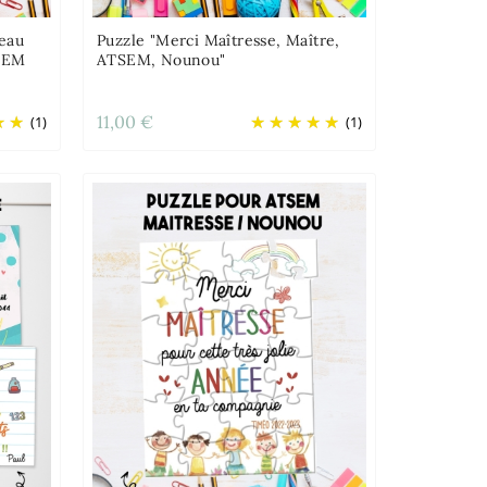
eau
Puzzle "Merci Maîtresse, Maître,
TSEM
ATSEM, Nounou"
11,00 €
(1)
(1)