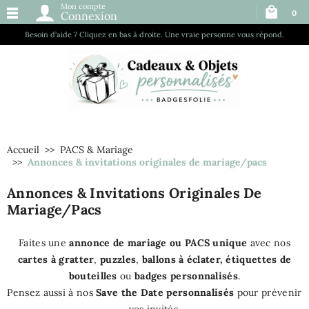
Mon compte
0
Connexion
Besoin d’aide ? Cliquez en bas à droite. Une vraie personne vous répond.
Accueil
PACS & Mariage
Annonces & invitations originales de mariage/pacs
Annonces & Invitations Originales De
Mariage/pacs
Faites une
annonce de mariage ou PACS unique
avec nos
cartes à gratter
,
puzzles
,
ballons à éclater, étiquettes de
bouteilles
ou
badges personnalisés
.
Pensez aussi à nos
Save the Date personnalisés
pour prévenir