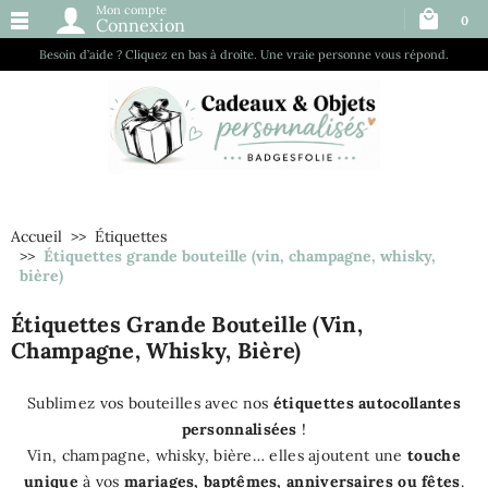
Mon compte
0
Connexion
Besoin d’aide ? Cliquez en bas à droite. Une vraie personne vous répond.
Accueil
Étiquettes
Étiquettes grande bouteille (vin, champagne, whisky,
bière)
Étiquettes Grande Bouteille (vin,
Champagne, Whisky, Bière)
Sublimez vos bouteilles avec nos
étiquettes autocollantes
personnalisées
!
Vin, champagne, whisky, bière… elles ajoutent une
touche
unique
à vos
mariages, baptêmes, anniversaires ou fêtes
.