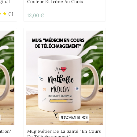
ginal
Couleur Et Icône Au Choix
(1)
12,00 €
atron"
Mug Métier De La Santé "en Cours
De Téléchargement"