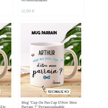
12,00 €
Mug "cap Ou Pas Cap D'être Mon
.etc
Parrain ?" Personnalisable