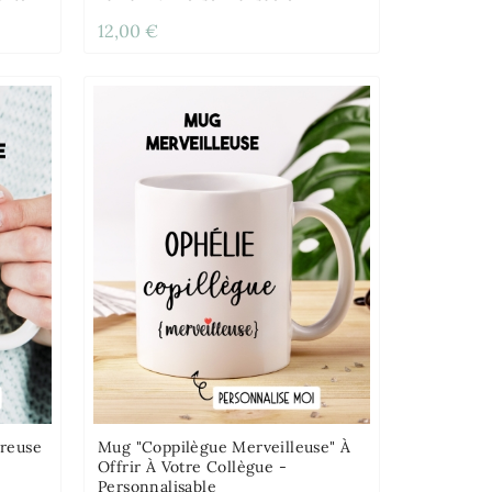
12,00 €
reuse
Mug "coppilègue Merveilleuse" À
Offrir À Votre Collègue -
Personnalisable