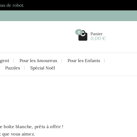
pas de robot.
0
Panier
0,00 €
rgent
Pour les Amoureux
Pour les Enfants
Puzzles
Spécial Noël
e boîte blanche, prêts à offrir !
ux que vous aimez.