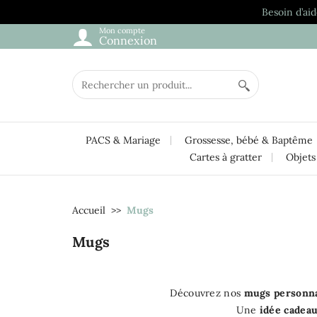
Besoin d’aid
Mon compte
Connexion
PACS & Mariage
Grossesse, bébé & Baptême
Cartes à gratter
Objets
Accueil
Mugs
Mugs
Découvrez nos
mugs personna
Une
idée cadea