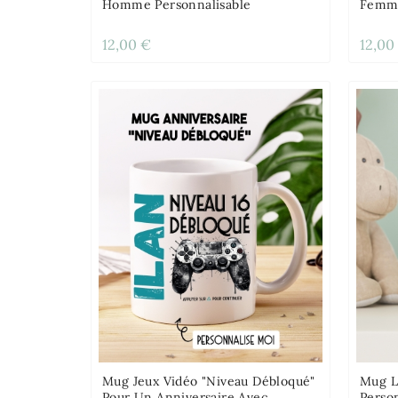
Homme Personnalisable
Femme
12,00 €
12,00
Mug Jeux Vidéo "niveau Débloqué"
Mug L
Pour Un Anniversaire Avec
Perso