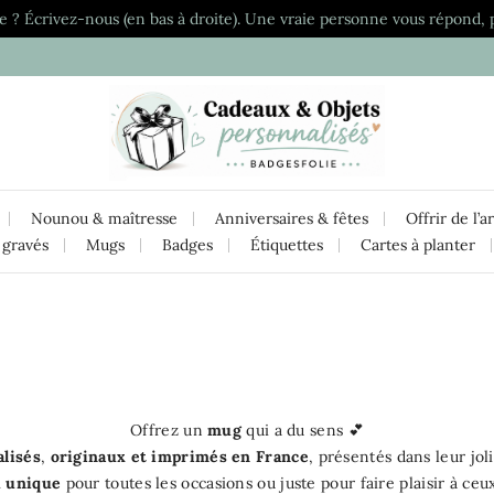
e ? Écrivez-nous (en bas à droite). Une vraie personne vous répond, 
Nounou & maîtresse
Anniversaires & fêtes
Offrir de l’a
 gravés
Mugs
Badges
Étiquettes
Cartes à planter
Offrez un
mug
qui a du sens 💕
lisés
,
originaux et imprimés en France
, présentés dans leur joli
u unique
pour toutes les occasions ou juste pour faire plaisir à ce