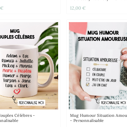
 €
12,00 €
ouples Célèbres -
Mug Humour Situation Amou
nnalisable
- Personnalisable