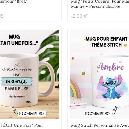
umour "Bref."
Mug "petits Coeurs" Pour M
Mamie - Personnalisable
 €
12,00 €
l Était Une Fois" Pour
Mug Stitch Personnalisé Ave