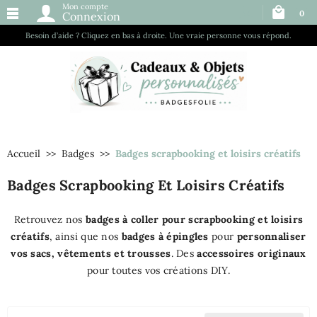
Mon compte
0
Connexion
Besoin d’aide ? Cliquez en bas à droite. Une vraie personne vous répond.
Accueil
Badges
Badges scrapbooking et loisirs créatifs
Badges Scrapbooking Et Loisirs Créatifs
Retrouvez nos
badges à coller pour scrapbooking et loisirs
créatifs
, ainsi que nos
badges à épingles
pour
personnaliser
vos sacs, vêtements et trousses
. Des
accessoires originaux
pour toutes vos créations DIY.