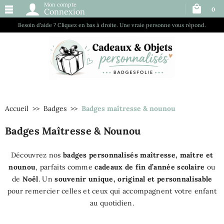
Mon compte
0
Connexion
Besoin d’aide ? Cliquez en bas à droite. Une vraie personne vous répond.
Accueil
Badges
Badges maîtresse & nounou
Badges Maîtresse & Nounou
Découvrez nos
badges personnalisés maîtresse, maître et
nounou
, parfaits comme
cadeaux de fin d’année scolaire
ou
de
Noël
. Un
souvenir unique, original et personnalisable
pour remercier celles et ceux qui accompagnent votre enfant
au quotidien.