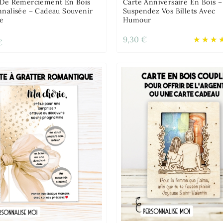
 De Remerciement En Bois
Carte Anniversaire En Bois –
nnalisée – Cadeau Souvenir
Suspendez Vos Billets Avec
e
Humour
9,30 €
€