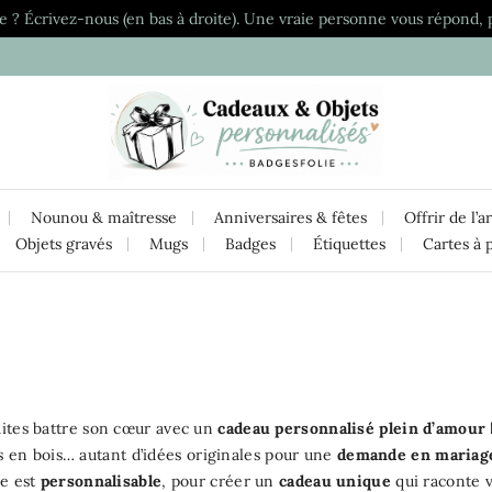
e ? Écrivez-nous (en bas à droite). Une vraie personne vous répond, 
Nounou & maîtresse
Anniversaires & fêtes
Offrir de l’a
Objets gravés
Mugs
Badges
Étiquettes
Cartes à 
aites battre son cœur avec un
cadeau personnalisé plein d’amour
es en bois… autant d’idées originales pour une
demande en mariag
e est
personnalisable
, pour créer un
cadeau unique
qui raconte v