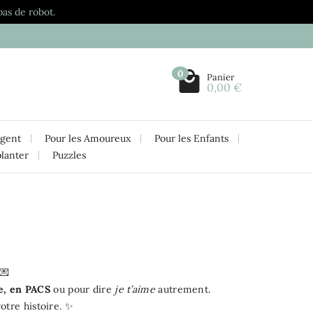
pas de robot.
0
Panier
0,00 €
rgent
Pour les Amoureux
Pour les Enfants
planter
Puzzles
💌
e, en PACS
ou pour dire
je t’aime
autrement.
otre histoire. ✨