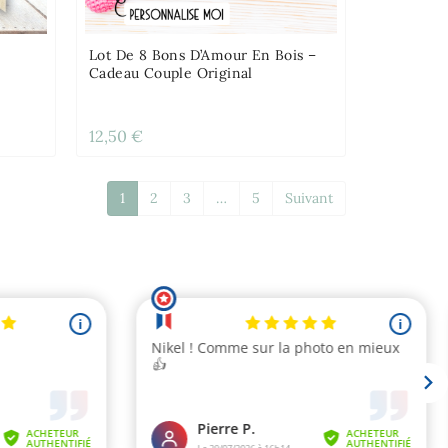
Lot De 8 Bons D’Amour En Bois –
Cadeau Couple Original
12,50 €
1
2
3
…
5
Suivant