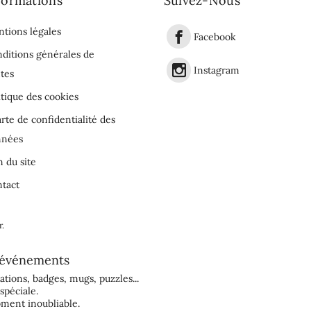
formations
Suivez-Nous
tions légales
Facebook
ditions générales de
Instagram
tes
itique des cookies
rte de confidentialité des
nnées
n du site
tact
r
.
événements
tations
,
badges
,
mugs
,
puzzles
...
spéciale.
ment inoubliable.