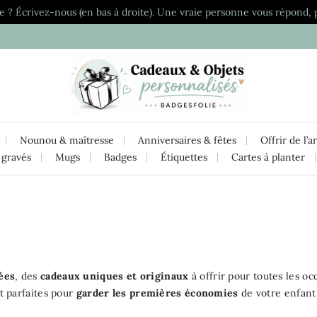
e ? Écrivez-nous (en bas à droite). Une vraie personne vous répond, 
Nounou & maîtresse
Anniversaires & fêtes
Offrir de l’a
 gravés
Mugs
Badges
Étiquettes
Cartes à planter
ées
, des
cadeaux uniques et originaux
à offrir pour toutes les oc
nt parfaites pour
garder les premières économies
de votre enfant