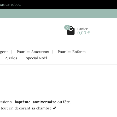
pas de robot.
0
Panier
0,00 €
rgent
Pour les Amoureux
Pour les Enfants
Puzzles
Spécial Noël
casions :
baptême, anniversaire
ou fête.
 tout en décorant sa chambre 💕