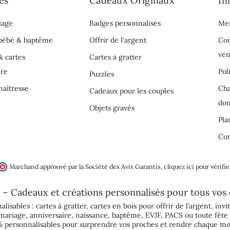
es
Cadeaux Originaux
In
iage
Badges personnalisés
Men
 bébé & baptême
Offrir de l'argent
Con
ven
& cartes
Cartes à gratter
ire
Pol
Puzzles
aîtresse
Cha
Cadeaux pour les couples
do
Objets gravés
Pla
Con
Marchand approuvé par la Société des Avis Garantis,
cliquez ici pour vérifie
 – Cadeaux et créations personnalisés pour tous vos
alisables :
cartes à gratter
,
cartes en bois pour offrir de l’argent
,
invi
mariage
,
anniversaire
,
naissance
,
baptême
,
EVJF
,
PACS
ou toute fête 
 personnalisables pour surprendre vos proches et rendre chaque mo