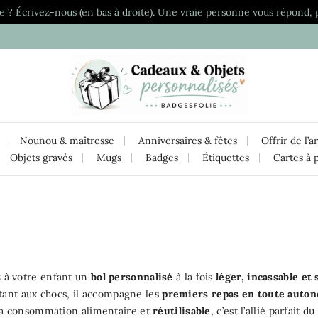
e ? Écrivez-nous (en bas à droite). Une vraie personne vous répond, 
Nounou & maîtresse
Anniversaires & fêtes
Offrir de l’a
Objets gravés
Mugs
Badges
Étiquettes
Cartes à 
z à votre enfant un
bol personnalisé
à la fois
léger, incassable et
tant aux chocs, il accompagne les
premiers repas en toute auto
la consommation alimentaire et
réutilisable
, c’est l’allié parfait d