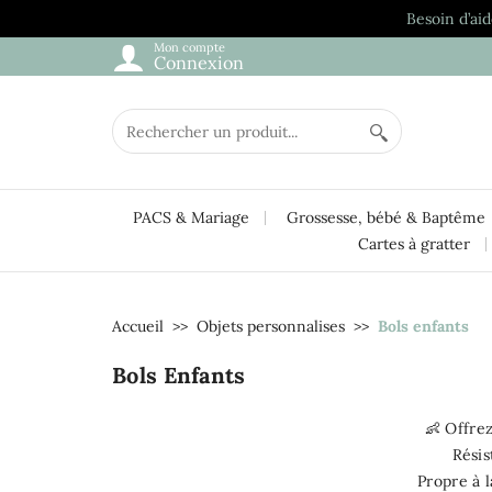
Besoin d’aid
Mon compte
Connexion
PACS & Mariage
Grossesse, bébé & Baptême
Cartes à gratter
Accueil
Objets personnalises
Bols enfants
Bols Enfants
👶 Offre
Résis
Propre à 