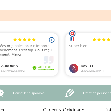
Conseiller disponible
Création personna
es
Cadeaux Originaux
In