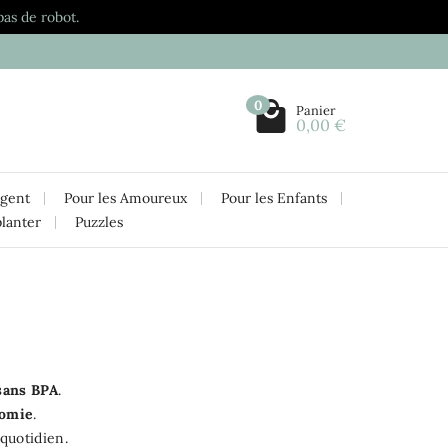
pas de robot.
0
Panier
0,00 €
rgent
Pour les Amoureux
Pour les Enfants
planter
Puzzles
 sans BPA
.
nomie
.
u quotidien.