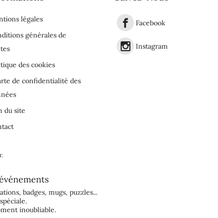
tions légales
Facebook
ditions générales de
Instagram
tes
itique des cookies
rte de confidentialité des
nnées
n du site
tact
r
.
événements
tations
,
badges
,
mugs
,
puzzles
...
spéciale.
ment inoubliable.