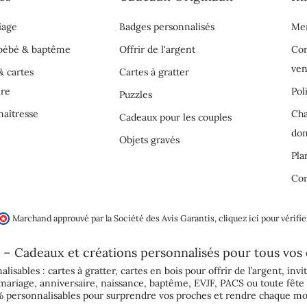
iage
Badges personnalisés
Men
 bébé & baptême
Offrir de l'argent
Con
ven
& cartes
Cartes à gratter
ire
Pol
Puzzles
aîtresse
Cha
Cadeaux pour les couples
do
Objets gravés
Pla
Con
Marchand approuvé par la Société des Avis Garantis,
cliquez ici pour vérifie
 – Cadeaux et créations personnalisés pour tous vos
alisables :
cartes à gratter
,
cartes en bois pour offrir de l’argent
,
invi
mariage
,
anniversaire
,
naissance
,
baptême
,
EVJF
,
PACS
ou toute fête 
 personnalisables pour surprendre vos proches et rendre chaque mo