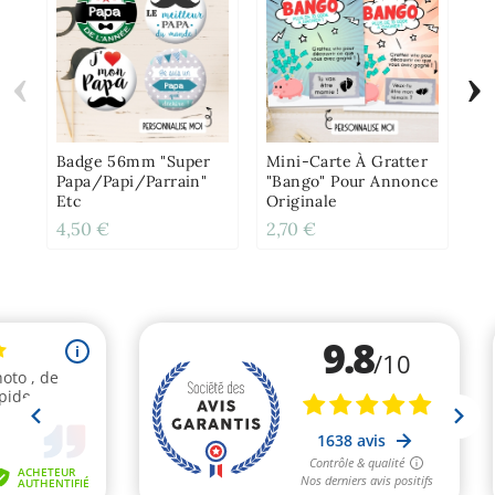
‹
›
Mu
Hu
Pa
Or
Badge 56mm "Super
Mini-Carte À Gratter
Papa/Papi/Parrain"
"Bango" Pour Annonce
Etc
Originale
4,50 €
2,70 €
12