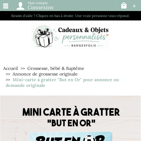
Mon compte
0
Connexion
Besoin d’aide ? Cliquez en bas à droite. Une vraie personne vous répond.
Accueil
Grossesse, bébé & Baptême
Annonce de grossesse originale
Mini-carte à gratter "But en Or" pour annonce ou
demande originale