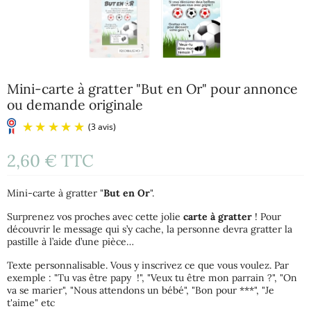
Mini-carte à gratter "But en Or" pour annonce
ou demande originale
2,60 €
TTC
Mini-carte à gratter "
But en Or
".
Surprenez vos proches avec cette jolie
carte à gratter
! Pour
découvrir le message qui s’y cache, la personne devra gratter la
pastille à l’aide d’une pièce…
(3 avis)
Texte personnalisable. Vous y inscrivez ce que vous voulez. Par
exemple : "Tu vas être papy !", "Veux tu être mon parrain ?", "On
va se marier", "Nous attendons un bébé", "Bon pour ***", "Je
t'aime" etc