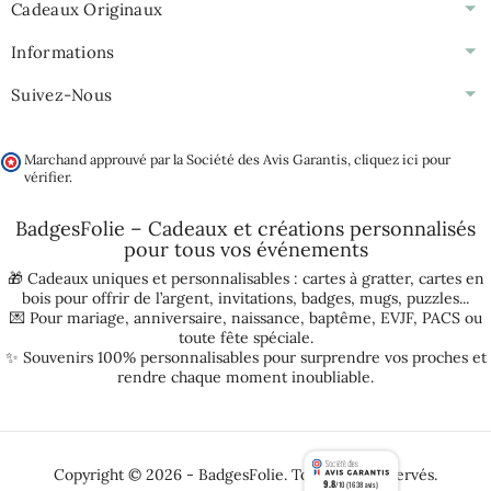
Cadeaux Originaux
Informations
Suivez-Nous
Marchand approuvé par la Société des Avis Garantis,
cliquez ici pour
vérifier
.
BadgesFolie – Cadeaux et créations personnalisés
pour tous vos
événements
🎁 Cadeaux uniques et personnalisables :
cartes à gratter
,
cartes en
bois pour offrir de l’argent
,
invitations
,
badges
,
mugs
,
puzzles
...
💌 Pour
mariage
,
anniversaire
,
naissance
,
baptême
,
EVJF
,
PACS
ou
toute fête spéciale.
✨ Souvenirs 100% personnalisables pour surprendre vos proches et
rendre chaque moment inoubliable.
Copyright © 2026 - BadgesFolie. Tous droits réservés.
9.8
/10 (1638 avis)