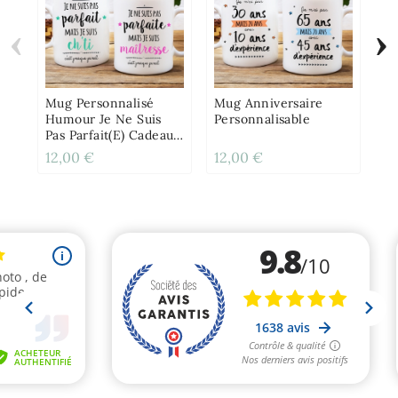
‹
›
Ca
An
À 
No
Mug Personnalisé
Mug Anniversaire
Humour Je Ne Suis
Personnalisable
Pas Parfait(e) Cadeau
Original
12,00 €
12,00 €
2,