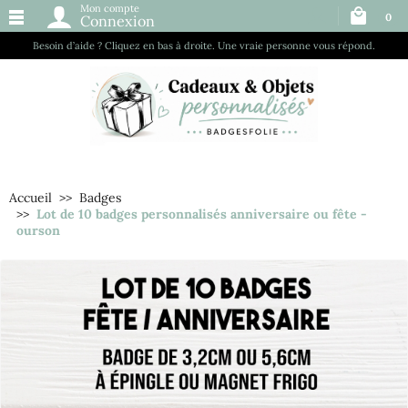
Mon compte
0
Connexion
Besoin d’aide ? Cliquez en bas à droite. Une vraie personne vous répond.
Accueil
Badges
Lot de 10 badges personnalisés anniversaire ou fête -
ourson