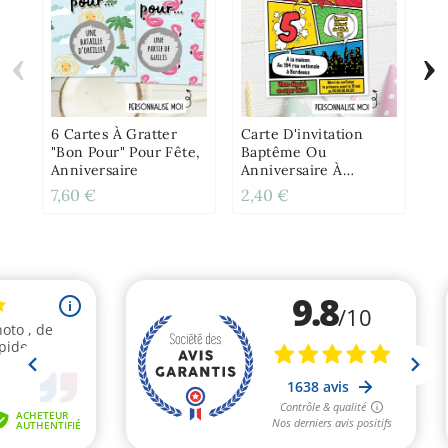
‹
›
Lo
Pe
An
- 
6 Cartes À Gratter
Carte D'invitation
Di
"Bon Pour" Pour Fête,
Baptême Ou
Anniversaire
Anniversaire À
Gratter - Comics
7,60 €
2,40 €
15