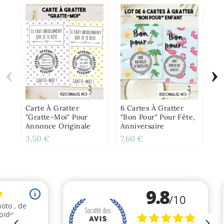
‹
›
Ca
"K
A
De
Carte À Gratter
6 Cartes À Gratter
"Gratte-Moi" Pour
"Bon Pour" Pour Fête,
Annonce Originale
Anniversaire
3,50 €
7,60 €
3,