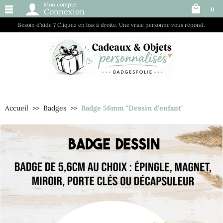
Mon compte
0
Connexion
Besoin d’aide ? Cliquez en bas à droite. Une vraie personne vous répond.
Accueil
Badges
Badge 56mm "Dessin d'enfant"