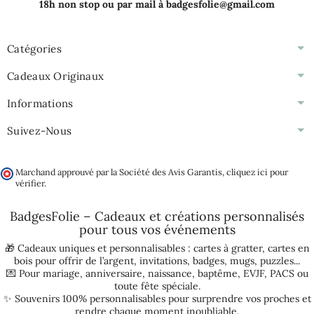
18h non stop ou par mail à badgesfolie@gmail.com
Catégories
Cadeaux Originaux
Informations
Suivez-Nous
Marchand approuvé par la Société des Avis Garantis,
cliquez ici pour
vérifier
.
BadgesFolie – Cadeaux et créations personnalisés
pour tous vos
événements
🎁 Cadeaux uniques et personnalisables :
cartes à gratter
,
cartes en
bois pour offrir de l’argent
,
invitations
,
badges
,
mugs
,
puzzles
...
💌 Pour
mariage
,
anniversaire
,
naissance
,
baptême
,
EVJF
,
PACS
ou
toute fête spéciale.
✨ Souvenirs 100% personnalisables pour surprendre vos proches et
rendre chaque moment inoubliable.