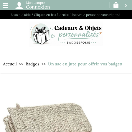
Mon compte
0
Connexion
Besoin d’aide ? Cliquez en bas à droite. Une vraie personne vous répond.
Accueil
Badges
Un sac en jute pour offrir vos badges