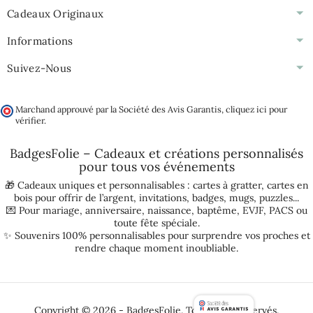
Cadeaux Originaux
Informations
Suivez-Nous
Marchand approuvé par la Société des Avis Garantis,
cliquez ici pour
vérifier
.
BadgesFolie – Cadeaux et créations personnalisés
pour tous vos
événements
🎁 Cadeaux uniques et personnalisables :
cartes à gratter
,
cartes en
bois pour offrir de l’argent
,
invitations
,
badges
,
mugs
,
puzzles
...
💌 Pour
mariage
,
anniversaire
,
naissance
,
baptême
,
EVJF
,
PACS
ou
toute fête spéciale.
✨ Souvenirs 100% personnalisables pour surprendre vos proches et
rendre chaque moment inoubliable.
Copyright © 2026 - BadgesFolie. Tous droits réservés.