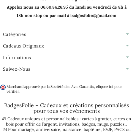
Appelez nous au 06.60.84.26.95 du lundi au vendredi de 8h à
18h non stop ou par mail à badgesfolie@gmail.com
Catégories
Cadeaux Originaux
Informations
Suivez-Nous
Marchand approuvé par la Société des Avis Garantis,
cliquez ici pour
vérifier
.
BadgesFolie – Cadeaux et créations personnalisés
pour tous vos
événements
🎁 Cadeaux uniques et personnalisables :
cartes à gratter
,
cartes en
bois pour offrir de l’argent
,
invitations
,
badges
,
mugs
,
puzzles
...
💌 Pour
mariage
,
anniversaire
,
naissance
,
baptême
,
EVJF
,
PACS
ou