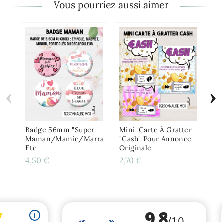
Vous pourriez aussi aimer
‹
›
Mu
F
Pe
Badge 56mm "Super
Mini-Carte À Gratter
Maman/Mamie/Marraine"
"Cash" Pour Annonce
Etc
Originale
4,50 €
2,70 €
12