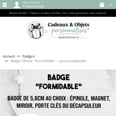
Mon compte
0
Connexion
Besoin d’aide ? Cliquez en bas à droite. Une vraie personne vous répond.
Accueil
Badges
Badge 56mm "Formidable" - personnalisable