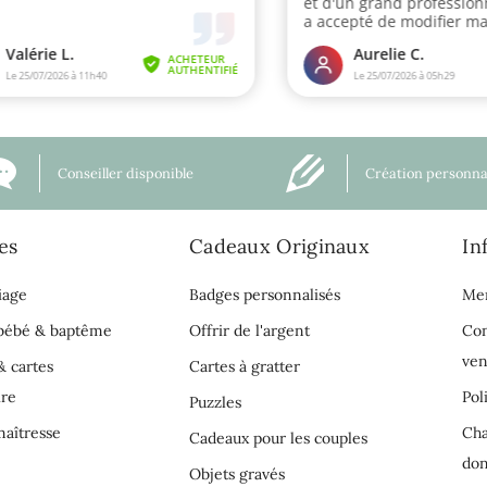
Conseiller disponible
Création personna
es
Cadeaux Originaux
In
iage
Badges personnalisés
Men
 bébé & baptême
Offrir de l'argent
Con
ven
& cartes
Cartes à gratter
ire
Pol
Puzzles
aîtresse
Cha
Cadeaux pour les couples
do
Objets gravés