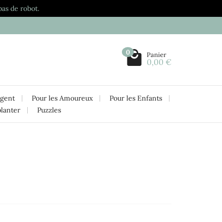
pas de robot.
0
Panier
0,00 €
rgent
Pour les Amoureux
Pour les Enfants
planter
Puzzles