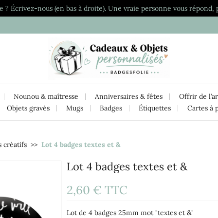
e ? Écrivez-nous (en bas à droite). Une vraie personne vous répond, 
Nounou & maîtresse
Anniversaires & fêtes
Offrir de l’a
Objets gravés
Mugs
Badges
Étiquettes
Cartes à 
 créatifs
Lot 4 badges textes et &
Lot 4 badges textes et &
2,60 €
TTC
Lot de 4 badges 25mm mot "textes et &"