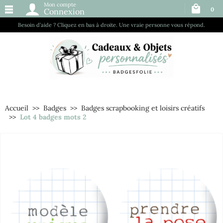
Mon compte
0
Connexion
Besoin d’aide ? Cliquez en bas à droite. Une vraie personne vous répond.
Accueil
Badges
Badges scrapbooking et loisirs créatifs
Lot 4 badges mots 2