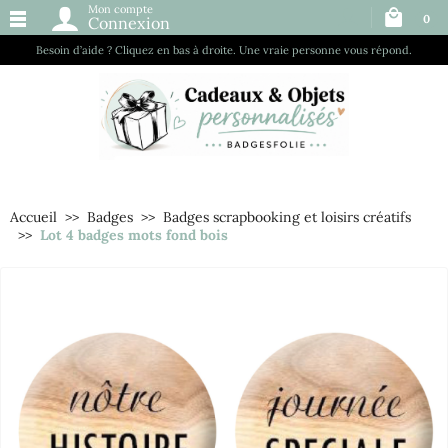
Mon compte
0
Connexion
Besoin d’aide ? Cliquez en bas à droite. Une vraie personne vous répond.
Accueil
Badges
Badges scrapbooking et loisirs créatifs
Lot 4 badges mots fond bois