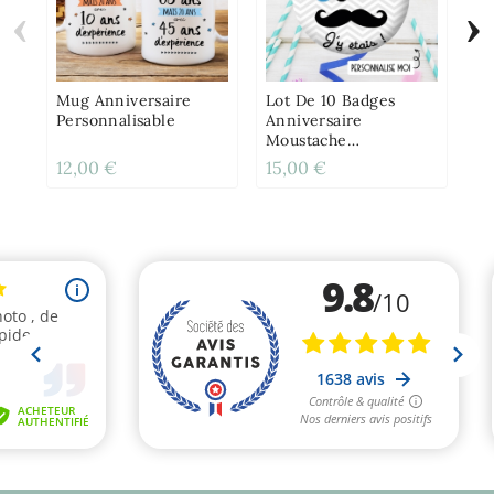
‹
›
Lo
Pe
Ba
An
Mug Anniversaire
Lot De 10 Badges
Personnalisable
Anniversaire
Moustache
Personnalisés
12,00 €
15,00 €
15