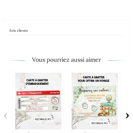
Avis clients
Vous pourriez aussi aimer
‹
›
Ca
Pe
Ca
Of