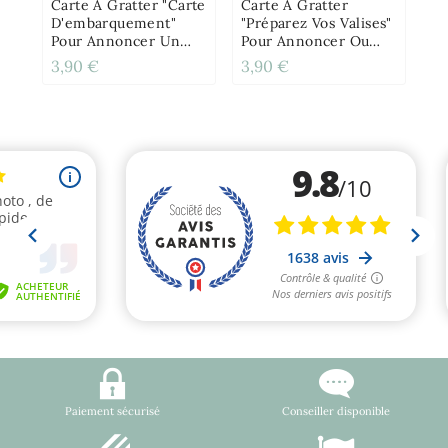
Carte À Gratter "Carte
Carte À Gratter
D'embarquement"
"Préparez Vos Valises"
Pour Annoncer Un
Pour Annoncer Ou
Voyage
Offrir Un Voyage
3,90 €
3,90 €
11
Personnalisable
Paiement sécurisé
Conseiller disponible