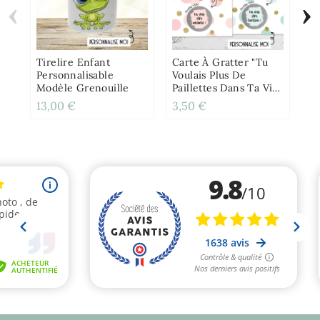
‹
›
Ca
T'
Po
Am
Tirelire Enfant
Carte À Gratter "Tu
Personnalisable
Voulais Plus De
Modèle Grenouille
Paillettes Dans Ta Vie
?!" Pour Annonce Ou
13,00 €
3,50 €
4,
Demande Originale