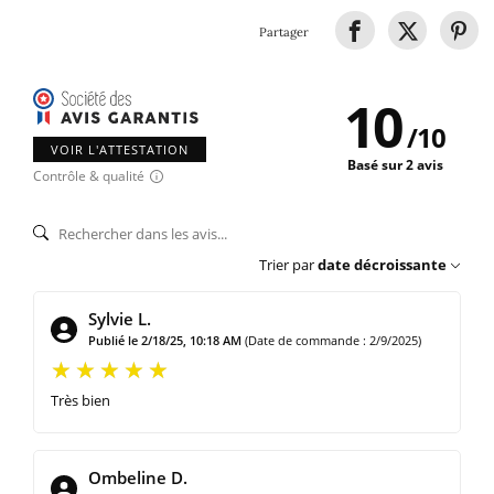
Partager
10
/
10
VOIR L'ATTESTATION
Basé sur 2 avis
Contrôle & qualité
Trier par
date décroissante
Sylvie L.
Publié le 2/18/25, 10:18 AM
(Date de commande : 2/9/2025)
Très bien
Ombeline D.