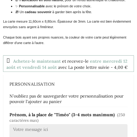
🌿
Fabrication en bois naturel
, pour un rendu authentique et chaleureux.
✨
Personnalisable
avec le prénom de votre choix.
🎁
Un
cadeau souvenir
à garder bien après la fête.
La carte mesure 11,60cm x 8,80cm. Épaisseur de 3mm. La carte est bien évidemment
envoyées sans argent à l'intérieur.
Chaque bois ayant ses propres nuances, la couleur de votre carte peut légèrement
différer d’une carte à l’autre.
Achetez-le maintenant
et recevez-le
entre mercredi 12
août et vendredi 14 août
avec La poste lettre suivie
- 4,00 €
PERSONNALISATION
N'oubliez pas de sauvegarder votre personnalisation pour
pouvoir l'ajouter au panier
Prénom, à la place de "Timéo" (3-4 mots maximum)
(250
caractères max)