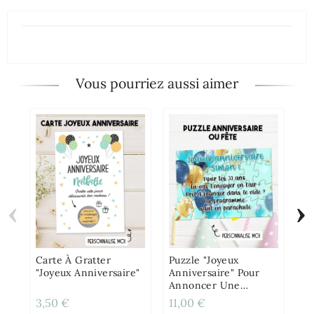
Vous pourriez aussi aimer
‹
›
Ca
"J
- 
Pe
Carte À Gratter
Puzzle "Joyeux
"Joyeux Anniversaire"
Anniversaire" Pour
Annoncer Une
Surprise Ou Un
3,50 €
11,00 €
3,
Cadeau