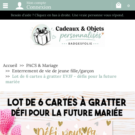
Mon compte
0
Connexion
Besoin d’aide ? Cliquez en bas à droite. Une vraie personne vous répond.
Accueil
PACS & Mariage
Enterrement de vie de jeune fille/garçon
Lot de 6 cartes à gratter EVJF - défis pour la future
mariée