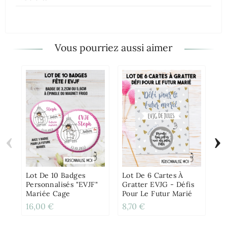
Vous pourriez aussi aimer
‹
›
Pu
An
Pr
Jo
Lot De 10 Badges
Lot De 6 Cartes À
Ma
Personnalisés "EVJF"
Gratter EVJG - Défis
Mariée Cage
Pour Le Futur Marié
16,00 €
8,70 €
11