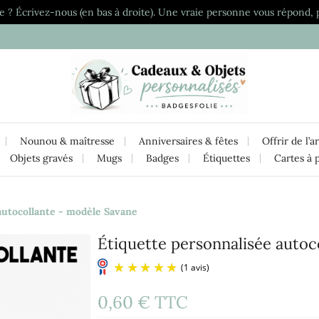
e ? Écrivez-nous (en bas à droite). Une vraie personne vous répond, 
Nounou & maîtresse
Anniversaires & fêtes
Offrir de l’a
Objets gravés
Mugs
Badges
Étiquettes
Cartes à 
autocollante - modèle Savane
Étiquette personnalisée autoc
0,60 €
TTC
(1 avis)