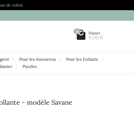
pas de robot.
0
Panier
0,00 €
rgent
Pour les Amoureux
Pour les Enfants
planter
Puzzles
ollante - modèle Savane