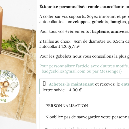
Étiquette
personnalisée
ronde
autocollante
mo
A coller sur vos supports. Soyez innovant et per
autocollantes :
enveloppes
,
gobelets
,
bougies
,
Pour tous vos événements :
baptême
,
annivers
2 tailles au choix : 4cm de diamètre ou 6,5cm d
autocollant 120gr/m².
Pour les gobelets nous vous conseillons la plus g
Pour personnaliser l’article avec d’autres motifs
:
badgesfolie@gmail.com
ou par
Messenger
)
Achetez-le maintenant
et recevez-le
ent
lettre suivie
- 4,00 €
PERSONNALISATION
N'oubliez pas de sauvegarder votre personnal