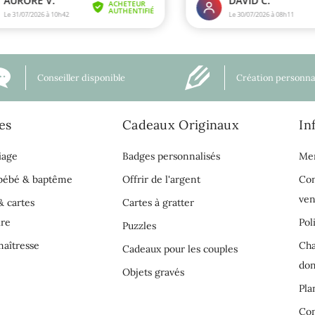
Conseiller disponible
Création personna
es
Cadeaux Originaux
In
iage
Badges personnalisés
Men
 bébé & baptême
Offrir de l'argent
Con
ven
& cartes
Cartes à gratter
ire
Pol
Puzzles
aîtresse
Cha
Cadeaux pour les couples
do
Objets gravés
Pla
Con