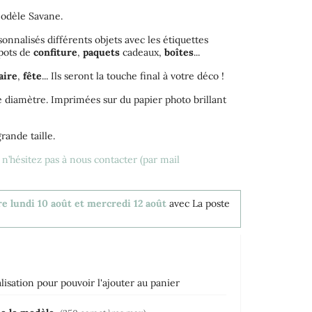
dèle Savane.
sonnalisés différents objets avec les étiquettes
 pots de
confiture
,
paquets
cadeaux,
boîtes
...
aire
,
fête
... Ils seront la touche final à votre déco !
e diamètre. Imprimées sur du papier photo brillant
rande taille.
, n’hésitez pas à nous contacter (par mail
re lundi 10 août et mercredi 12 août
avec La poste
isation pour pouvoir l'ajouter au panier