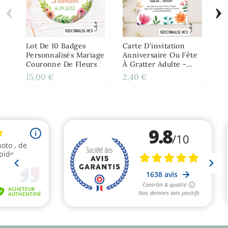
‹
›
Lo
Pe
Fl
Lot De 10 Badges
Carte D'invitation
Personnalisés Mariage
Anniversaire Ou Fête
Couronne De Fleurs
À Gratter Adulte -
Fleur
15,00 €
2,40 €
15