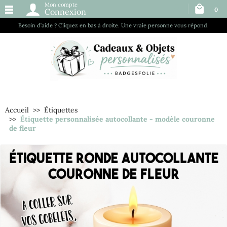
Mon compte
0
Connexion
Besoin d’aide ? Cliquez en bas à droite. Une vraie personne vous répond.
Accueil
Étiquettes
Étiquette personnalisée autocollante - modèle couronne
de fleur