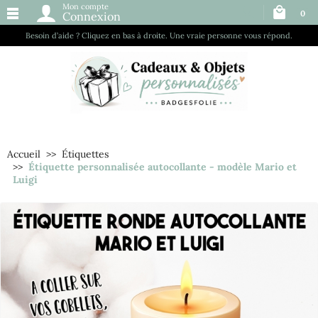
Mon compte
0
Connexion
Besoin d’aide ? Cliquez en bas à droite. Une vraie personne vous répond.
Accueil
Étiquettes
Étiquette personnalisée autocollante - modèle Mario et
Luigi