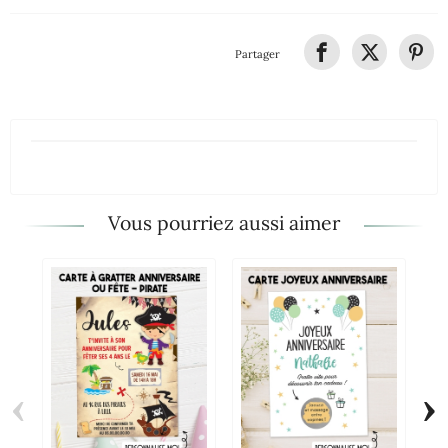
Partager
Vous pourriez aussi aimer
‹
›
Ca
Ba
An