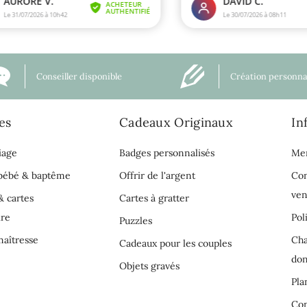
Conseiller disponible
Création personna
es
Cadeaux Originaux
In
iage
Badges personnalisés
Men
 bébé & baptême
Offrir de l'argent
Con
ven
& cartes
Cartes à gratter
ire
Pol
Puzzles
aîtresse
Cha
Cadeaux pour les couples
do
Objets gravés
Pla
Con