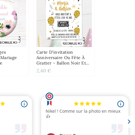
ges
Carte D'invitation
 Mariage
Anniversaire Ou Fête À
le
Gratter - Ballon Noir Et
Dore
2,40 €