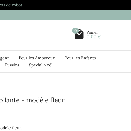
pas de robot.
0
Panier
0,00 €
rgent
Pour les Amoureux
Pour les Enfants
Puzzles
Spécial Noël
ollante - modèle fleur
dèle fleur.