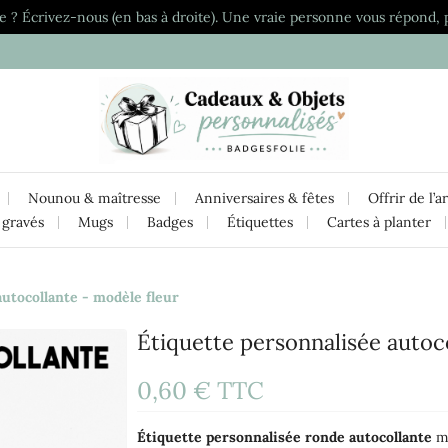
e ? Écrivez-nous (en bas à droite). Une vraie personne vous répond, 
Nounou & maîtresse
Anniversaires & fêtes
Offrir de l’a
 gravés
Mugs
Badges
Étiquettes
Cartes à planter
utocollante - modèle fleur
Étiquette personnalisée autoc
0,60 €
TTC
Étiquette
personnalisée
ronde
autocollante
mo