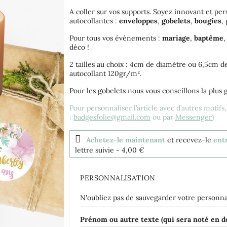
A coller sur vos supports. Soyez innovant et per
autocollantes :
enveloppes
,
gobelets
,
bougies
,
Pour tous vos événements :
mariage
,
baptême
déco !
2 tailles au choix : 4cm de diamètre ou 6,5cm d
autocollant 120gr/m².
Pour les gobelets nous vous conseillons la plus g
Pour personnaliser l’article avec d’autres motifs
:
badgesfolie@gmail.com
ou par
Messenger
)
Achetez-le maintenant
et recevez-le
entr
lettre suivie
- 4,00 €
PERSONNALISATION
N'oubliez pas de sauvegarder votre personnal
Prénom ou autre texte (qui sera noté en 