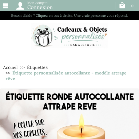
Mon compte
0
Connexion
Besoin d’aide ? Cliquez en bas à droite. Une vraie personne vous répond.
Accueil
Étiquettes
Étiquette personnalisée autocollante - modèle attrape
rêve