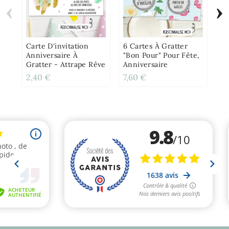
‹
›
Lo
Pe
Ba
An
Carte D'invitation
6 Cartes À Gratter
Mo
Anniversaire À
"Bon Pour" Pour Fête,
Gratter - Attrape Rêve
Anniversaire
2,40 €
7,60 €
15