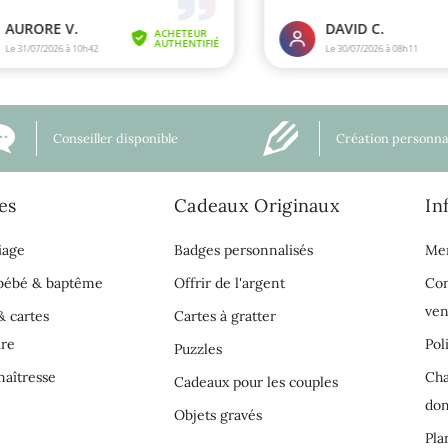
Conseiller disponible
Création personna
es
Cadeaux Originaux
In
iage
Badges personnalisés
Men
 bébé & baptême
Offrir de l'argent
Con
ven
& cartes
Cartes à gratter
ire
Pol
Puzzles
aîtresse
Cha
Cadeaux pour les couples
do
Objets gravés
Pla