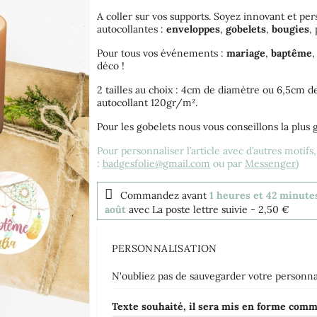
A coller sur vos supports. Soyez innovant et per
autocollantes :
enveloppes
,
gobelets
,
bougies
,
Pour tous vos événements :
mariage
,
baptême
déco !
2 tailles au choix : 4cm de diamètre ou 6,5cm d
autocollant 120gr/m².
Pour les gobelets nous vous conseillons la plus g
Pour personnaliser l’article avec d’autres motifs
:
badgesfolie@gmail.com
ou par
Messenger
)
Commandez avant
1 heures et 42 minute
août
avec La poste lettre suivie
- 2,50 €
PERSONNALISATION
N'oubliez pas de sauvegarder votre personnal
Texte souhaité, il sera mis en forme com