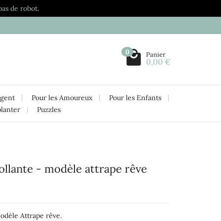
pas de robot.
0
Panier
0,00 €
rgent
Pour les Amoureux
Pour les Enfants
planter
Puzzles
ollante - modèle attrape rêve
dèle Attrape rêve.