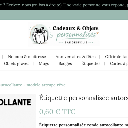
e ? Écrivez-nous (en bas à droite). Une vraie personne vous répond, 
Nounou & maîtresse
Anniversaires & fêtes
Offrir de l’a
Objets gravés
Mugs
Badges
Étiquettes
Cartes à 
autocollante - modèle attrape rêve
Étiquette personnalisée autoc
0,60 €
TTC
Étiquette
personnalisée
ronde
autocollante
mo