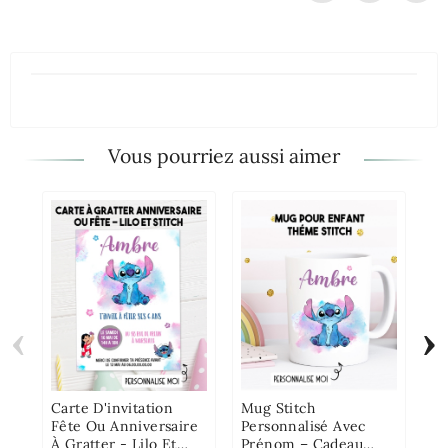
Vous pourriez aussi aimer
‹
›
Ét
Bo
St
Carte D'invitation
Mug Stitch
Fête Ou Anniversaire
Personnalisé Avec
À Gratter - Lilo Et
Prénom – Cadeau