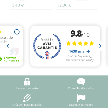
Stitch
Enfant Original
2,40 €
12,00 €
0,
Paiement sécurisé
Conseiller disponible
Création personnalisée
Fabriqué en France