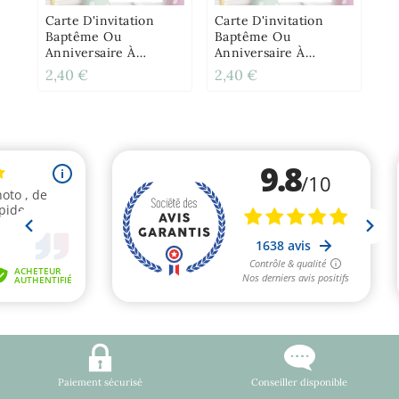
Gr
Carte D'invitation
Carte D'invitation
Baptême Ou
Baptême Ou
Anniversaire À
Anniversaire À
Gratter - Spiderman
Gratter - Minecraft
2,40 €
2,40 €
2,
Paiement sécurisé
Conseiller disponible