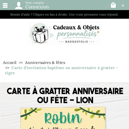
Mon compte
0
Connexion
Besoin d’aide ? Cliquez en bas à droite. Une vraie personne vous répond.
Accueil
Anniversaires & fêtes
Carte d'invitation baptême ou anniversaire à gratter -
tigre