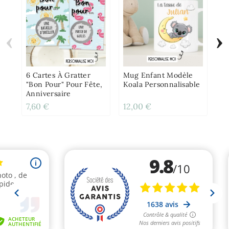
‹
›
Lo
Pe
Ba
An
6 Cartes À Gratter
Mug Enfant Modèle
Di
"Bon Pour" Pour Fête,
Koala Personnalisable
Anniversaire
7,60 €
12,00 €
15