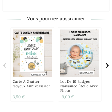
Vous pourriez aussi aimer
‹
›
6 
"B
An
Carte À Gratter
Lot De 10 Badges
"Joyeux Anniversaire"
Naissance Étoile Avec
Photo
3,50 €
19,00 €
7,