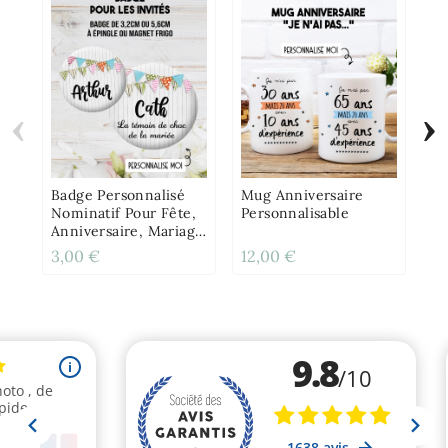
‹
›
Ca
An
À 
Badge Personnalisé
Mug Anniversaire
Nominatif Pour Fête,
Personnalisable
Anniversaire, Mariage
- Fanion
3,00 €
12,00 €
2,