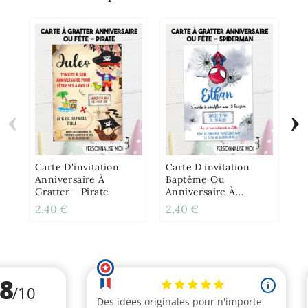
‹
›
Ca
Ba
An
Gr
Carte D'invitation
Carte D'invitation
Anniversaire À
Baptême Ou
Gratter - Pirate
Anniversaire À
Gratter - Spiderman
2,40 €
2,40 €
2,