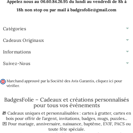
Appelez nous au 06.60.84.26.95 du lundi au vendredi de 8h à
18h non stop ou par mail à badgesfolie@gmail.com
Catégories
Cadeaux Originaux
Informations
Suivez-Nous
Marchand approuvé par la Société des Avis Garantis,
cliquez ici pour
vérifier
.
BadgesFolie – Cadeaux et créations personnalisés
pour tous vos
événements
🎁 Cadeaux uniques et personnalisables :
cartes à gratter
,
cartes en
bois pour offrir de l’argent
,
invitations
,
badges
,
mugs
,
puzzles
...
💌 Pour
mariage
,
anniversaire
,
naissance
,
baptême
,
EVJF
,
PACS
ou
toute fête spéciale.