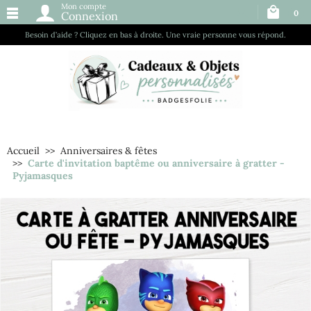
Mon compte
0
Connexion
Besoin d’aide ? Cliquez en bas à droite. Une vraie personne vous répond.
Accueil
Anniversaires & fêtes
Carte d'invitation baptême ou anniversaire à gratter -
Pyjamasques