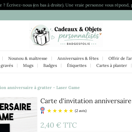
e ? Écrivez-nous (en bas à droite). Une vraie personne vous répond, 
Nounou & maîtresse
Anniversaires & fêtes
Offrir de l’a
 gravés
Mugs
Badges
Étiquettes
Cartes à planter
tion anniversaire à gratter - Laser Game
Carte d'invitation anniversair
2,40 €
TTC
(2 avis)