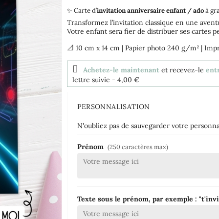
✨ Carte d’
invitation anniversaire enfant / ado
à gr
Transformez l’invitation classique en une avent
Votre enfant sera fier de distribuer ses cartes p
📐 10 cm x 14 cm | Papier photo 240 g/m² | Impr
Achetez-le maintenant
et recevez-le
entr
lettre suivie
- 4,00 €
PERSONNALISATION
N'oubliez pas de sauvegarder votre personnal
Prénom
(250 caractères max)
Texte sous le prénom, par exemple : "t'inv