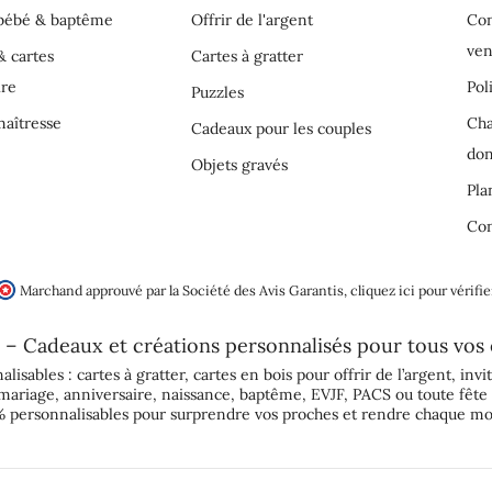
 bébé & baptême
Offrir de l'argent
Con
ven
& cartes
Cartes à gratter
ire
Pol
Puzzles
aîtresse
Cha
Cadeaux pour les couples
do
Objets gravés
Pla
Con
Marchand approuvé par la Société des Avis Garantis,
cliquez ici pour vérifie
 – Cadeaux et créations personnalisés pour tous vos
alisables :
cartes à gratter
,
cartes en bois pour offrir de l’argent
,
invi
mariage
,
anniversaire
,
naissance
,
baptême
,
EVJF
,
PACS
ou toute fête 
 personnalisables pour surprendre vos proches et rendre chaque mo