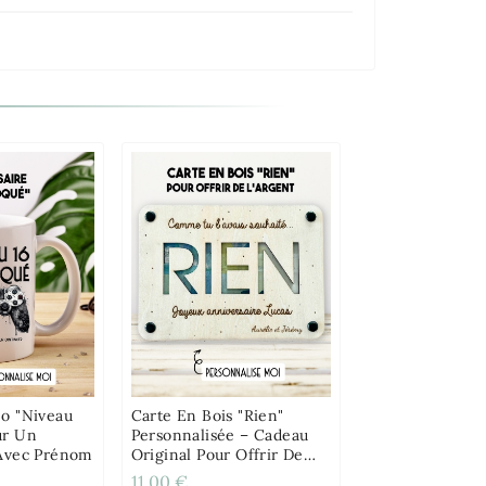
o "niveau
Carte En Bois "Rien"
ur Un
Personnalisée – Cadeau
 Avec Prénom
Original Pour Offrir De
L’argent
11,00 €