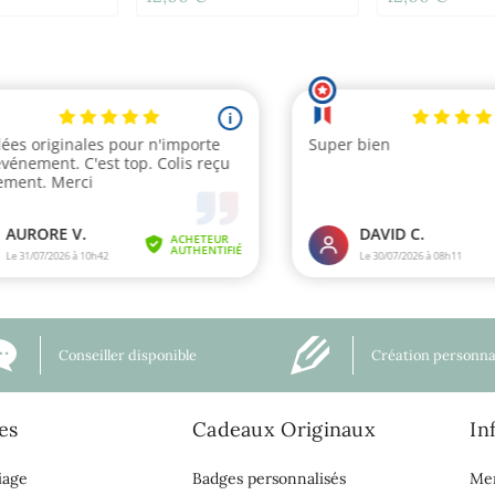
Conseiller disponible
Création personna
es
Cadeaux Originaux
In
iage
Badges personnalisés
Men