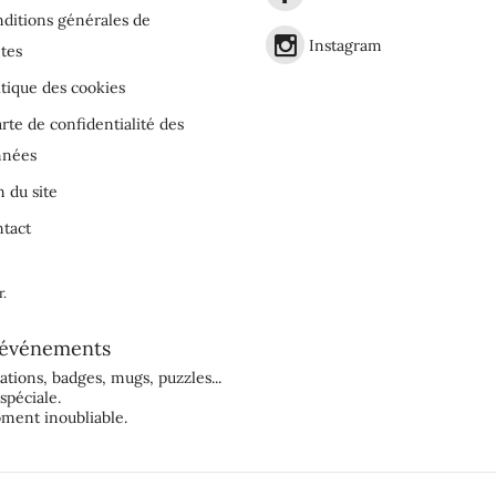
ditions générales de
Instagram
tes
itique des cookies
rte de confidentialité des
nnées
n du site
tact
r
.
événements
tations
,
badges
,
mugs
,
puzzles
...
spéciale.
ment inoubliable.