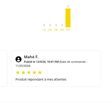
2
0
0
0
0
1★
2★
3★
4★
5★
Mahé F.
Publié le 12/4/24, 10:41 PM
(Date de commande :
11/25/2024)
Produit répondant à mes attentes