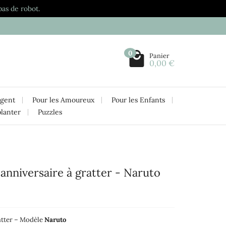
pas de robot.
0
Panier
0,00 €
rgent
Pour les Amoureux
Pour les Enfants
planter
Puzzles
anniversaire à gratter - Naruto
atter – Modèle
Naruto