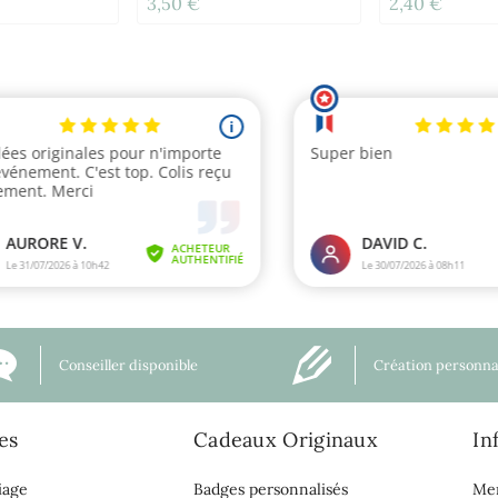
3,50 €
2,40 €
Personnalisable - Roi Lion
Conseiller disponible
Création personna
es
Cadeaux Originaux
In
iage
Badges personnalisés
Men