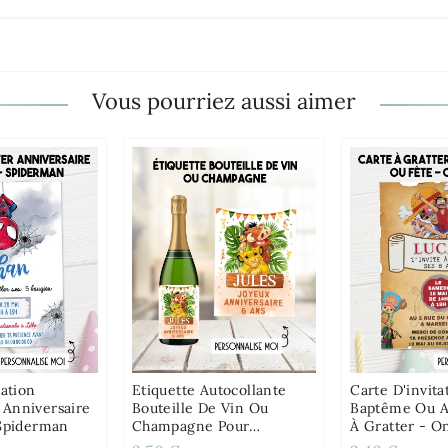
Vous pourriez aussi aimer
tation
Etiquette Autocollante
Carte D'invita
Anniversaire
Bouteille De Vin Ou
Baptême Ou A
 Spiderman
Champagne Pour
À Gratter - O
Baptême, Anniversaire