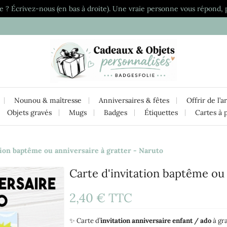
e ? Écrivez-nous (en bas à droite). Une vraie personne vous répond, 
Nounou & maîtresse
Anniversaires & fêtes
Offrir de l’a
Objets gravés
Mugs
Badges
Étiquettes
Cartes à 
tion baptême ou anniversaire à gratter - Naruto
Carte d'invitation baptême ou 
2,40 €
TTC
✨ Carte d’
invitation anniversaire enfant / ado
à gr