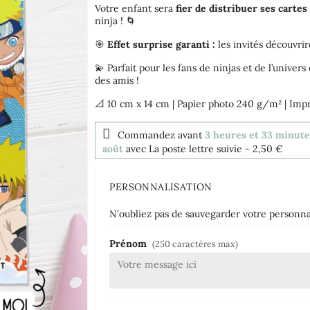
Votre enfant sera
fier de distribuer ses cartes
ninja ! 🌀
🎯
Effet surprise garanti :
les invités découvri
💫 Parfait pour les fans de ninjas et de l’univer
des amis !
📐 10 cm x 14 cm | Papier photo 240 g/m² | Impr
Commandez avant
3 heures et 33 minut
août
avec La poste lettre suivie
- 2,50 €
PERSONNALISATION
N'oubliez pas de sauvegarder votre personnal
Prénom
(250 caractères max)