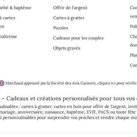
 bébé & baptême
Offrir de l'argent
Con
ven
& cartes
Cartes à gratter
ire
Pol
Puzzles
aîtresse
Cha
Cadeaux pour les couples
do
Objets gravés
Pla
Con
Marchand approuvé par la Société des Avis Garantis,
cliquez ici pour vérifie
 – Cadeaux et créations personnalisés pour tous vos
alisables :
cartes à gratter
,
cartes en bois pour offrir de l’argent
,
invi
mariage
,
anniversaire
,
naissance
,
baptême
,
EVJF
,
PACS
ou toute fête 
 personnalisables pour surprendre vos proches et rendre chaque mo