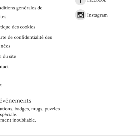
Facebook
ditions générales de
Instagram
tes
itique des cookies
rte de confidentialité des
nnées
n du site
tact
r
.
événements
tations
,
badges
,
mugs
,
puzzles
...
spéciale.
ment inoubliable.