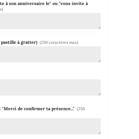
te à son anniversaire le" ou "vous invite à
x)
pastille à gratter)
(250 caractères max)
: "Merci de confirmer ta présence..."
(250