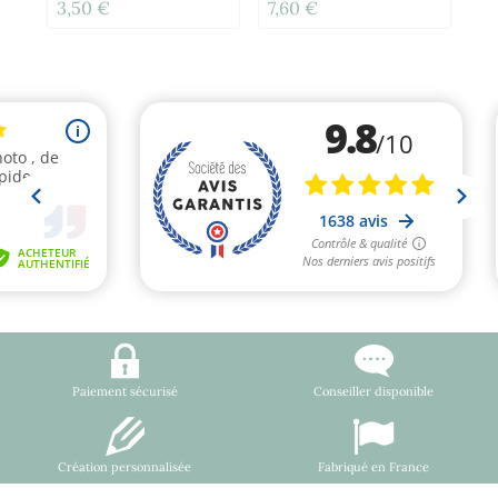
3,50 €
7,60 €
12
Paiement sécurisé
Conseiller disponible
Création personnalisée
Fabriqué en France