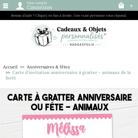
Mon compte
0
Connexion
Besoin d’aide ? Cliquez en bas à droite. Une vraie personne vous répond.
Accueil
Anniversaires & fêtes
Carte d'invitation anniversaire à gratter - animaux de la
forêt