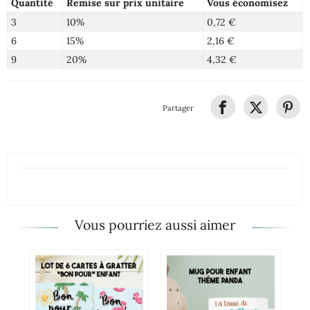
Quantité
Remise sur prix unitaire
Vous économisez
3
10%
0,72 €
6
15%
2,16 €
9
20%
4,32 €
Partager
Vous pourriez aussi aimer