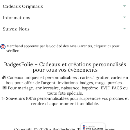
Cadeaux Originaux
Informations
Suivez-Nous
Marchand approuvé par la Société des Avis Garantis,
cliquez ici pour
vérifier
.
BadgesFolie – Cadeaux et créations personnalisés
pour tous vos
événements
🎁 Cadeaux uniques et personnalisables :
cartes à gratter
,
cartes en
bois pour offrir de l’argent
,
invitations
,
badges
,
mugs
,
puzzles
...
💌 Pour
mariage
,
anniversaire
,
naissance
,
baptême
,
EVJF
,
PACS
ou
toute fête spéciale.
✨ Souvenirs 100% personnalisables pour surprendre vos proches et
rendre chaque moment inoubliable.
Copyright © 2026 - BadgesFolie. Tous droits réservés.