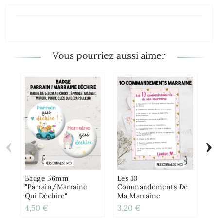
Vous pourriez aussi aimer
‹
›
Mu
Mo
Pe
Badge 56mm
Les 10
"Parrain/Marraine
Commandements De
Qui Déchire"
Ma Marraine
4,50 €
3,20 €
12