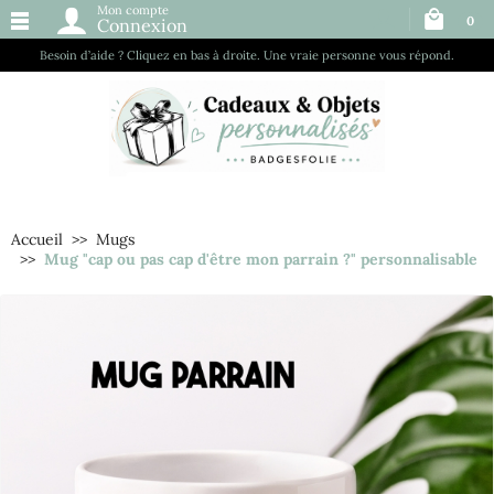
Mon compte
0
Connexion
Besoin d’aide ? Cliquez en bas à droite. Une vraie personne vous répond.
Accueil
Mugs
Mug "cap ou pas cap d'être mon parrain ?" personnalisable