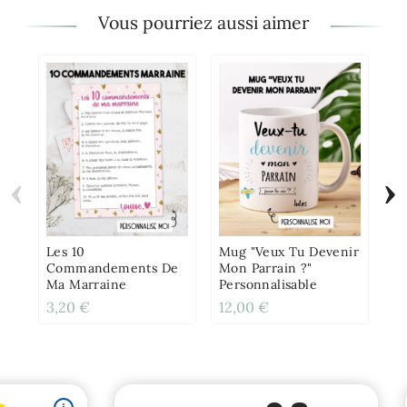
Vous pourriez aussi aimer
‹
›
Mu
Pe
Les 10
Mug "Veux Tu Devenir
Commandements De
Mon Parrain ?"
Ma Marraine
Personnalisable
3,20 €
12,00 €
12