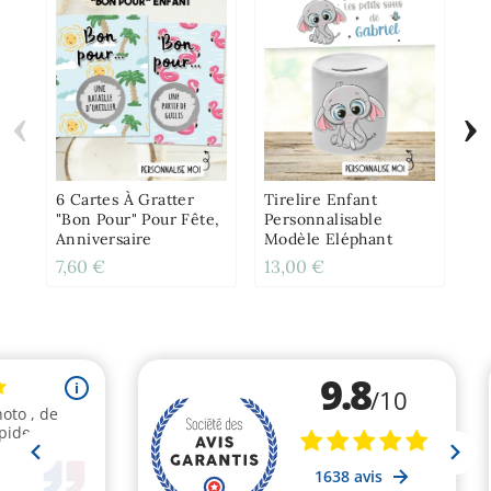
‹
›
Mu
Ko
6 Cartes À Gratter
Tirelire Enfant
"Bon Pour" Pour Fête,
Personnalisable
Anniversaire
Modèle Eléphant
7,60 €
13,00 €
12