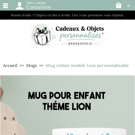
Mon compte
0
Connexion
Besoin d’aide ? Cliquez en bas à droite. Une vraie personne vous répond.
Accueil
Mugs
Mug enfant modèle Lion personnalisable