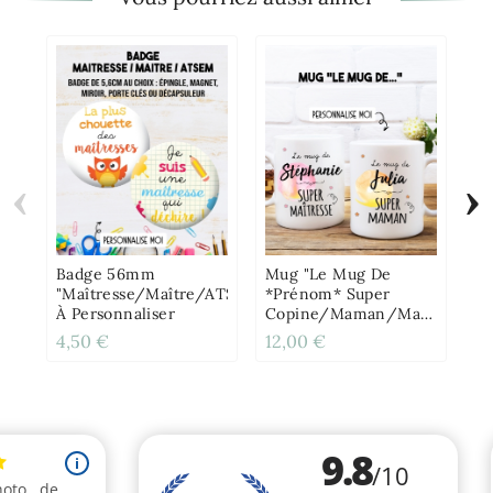
‹
›
Ca
Vo
Po
Ma
Badge 56mm
Mug "Le Mug De
No
"Maîtresse/Maître/ATSEM/Nounou"
*prénom* Super
À Personnaliser
Copine/Maman/Maîtresse/Par
Personnalisable
4,50 €
12,00 €
3,