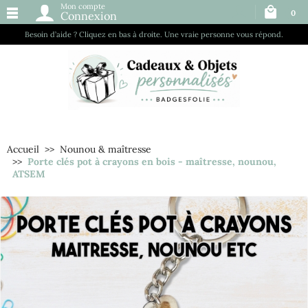
Mon compte
0
Connexion
Besoin d’aide ? Cliquez en bas à droite. Une vraie personne vous répond.
Accueil
Nounou & maîtresse
Porte clés pot à crayons en bois - maîtresse, nounou,
ATSEM