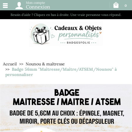
Mon compte
0
Connexion
Besoin d’aide ? Cliquez en bas à droite. Une vraie personne vous répond.
Accueil
Nounou & maîtresse
Badge 56mm "Maîtresse/Maître/ATSEM/Nounou" à
personnaliser