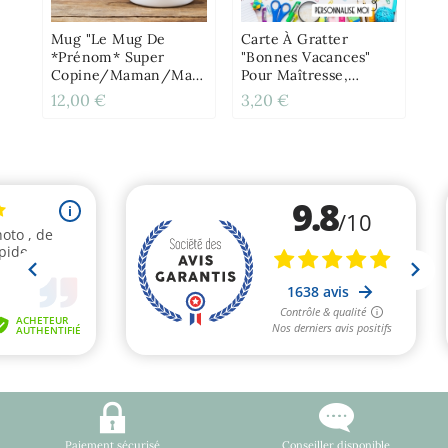
Ma
Et
Mug "Le Mug De
Carte À Gratter
*prénom* Super
"Bonnes Vacances"
Copine/Maman/Maîtresse/Parrain/Retraité"
Pour Maîtresse,
Personnalisable
Maître, ATSEM,
12,00 €
3,20 €
4,
Nounou Etc
Paiement sécurisé
Conseiller disponible