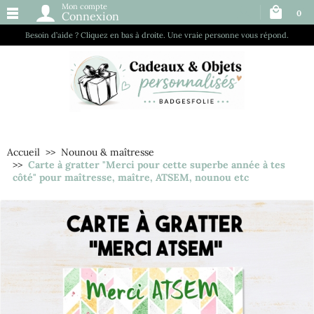
Mon compte
0
Connexion
Besoin d’aide ? Cliquez en bas à droite. Une vraie personne vous répond.
Accueil
Nounou & maîtresse
Carte à gratter "Merci pour cette superbe année à tes
côté" pour maîtresse, maître, ATSEM, nounou etc