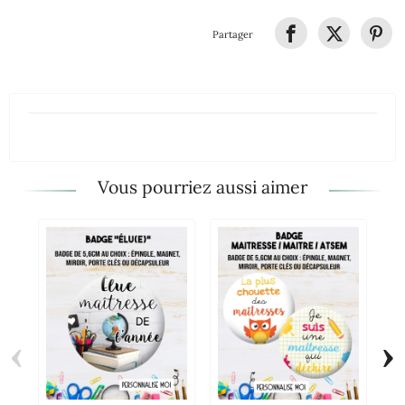
Partager
Vous pourriez aussi aimer
‹
›
Mu
Ch
Pe