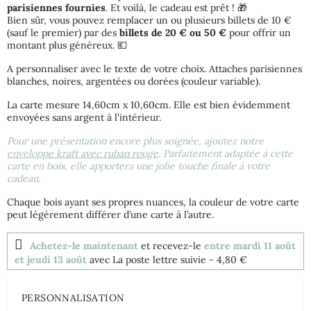
parisiennes fournies
. Et voilà, le cadeau est prêt ! 🎁
Bien sûr, vous pouvez remplacer un ou plusieurs billets de 10 €
(sauf le premier) par des
billets de 20 € ou 50 €
pour offrir un
montant plus généreux. 💶
A personnaliser avec le texte de votre choix. Attaches parisiennes
blanches, noires, argentées ou dorées (couleur variable).
La carte mesure 14,60cm x 10,60cm. Elle est bien évidemment
envoyées sans argent à l'intérieur.
Pour une présentation encore plus soignée, ajoutez notre
enveloppe kraft avec ruban rouge
. Parfaitement adaptée à cette
carte en bois, elle apportera une jolie touche finale à votre
cadeau.
Chaque bois ayant ses propres nuances, la couleur de votre carte
peut légèrement différer d’une carte à l’autre.
Achetez-le maintenant
et recevez-le
entre mardi 11 août
et jeudi 13 août
avec La poste lettre suivie
- 4,80 €
PERSONNALISATION