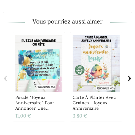
Vous pourriez aussi aimer
‹
›
Ca
Po
L'
An
Puzzle "Joyeux
Carte À Planter Avec
Anniversaire" Pour
Graines - Joyeux
Annoncer Une
Anniversaire
Surprise Ou Un
11,00 €
3,80 €
11
Cadeau