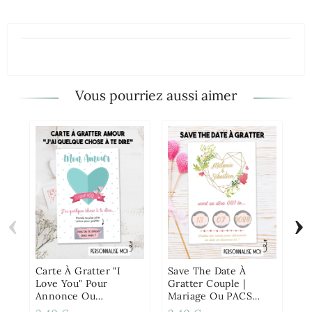
Vous pourriez aussi aimer
‹
›
Sa
Gr
An
PA
Carte À Gratter "I
Save The Date À
Love You" Pour
Gratter Couple |
Annonce Ou
Mariage Ou PACS
Demande Originale
Personnalisée Cœur