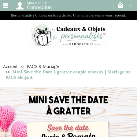
Mon compte
0
Connexion
Besoin d’aide ? Cliquez en bas à droite. Une vraie personne vous répond.
Accueil
PACS & Mariage
Mini Save the Date à gratter couple oiseaux | Mariage ou
PACS élégant