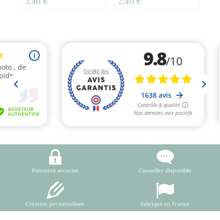
3,40 €
2,40 €
2,
Paiement sécurisé
Conseiller disponible
Création personnalisée
Fabriqué en France